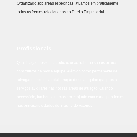
Organizado sob áreas específicas, atuamos em praticamente
todas as frentes relacionadas ao Direito Empresarial.
Profissionais
Qualificação pessoal e dedicação ao trabalho são os pilares
construtivos da nossa equipe. Além do corpo permanente de
advogados, temos a colaboração de uma equipe que presta
serviços auxiliares nas nossas áreas de atuação. Quando
necessário, também atuamos em conjunto com correspondentes
nas principais cidades do Brasil e do exterior.