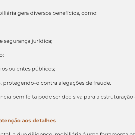
liária gera diversos benefícios, como:
 segurança jurídica;
o;
ios ou entes públicos;
 protegendo-o contra alegações de fraude.
cia bem feita pode ser decisiva para a estruturação c
 atenção aos detalhes
, a due diligence imobiliária é uma ferramenta ess