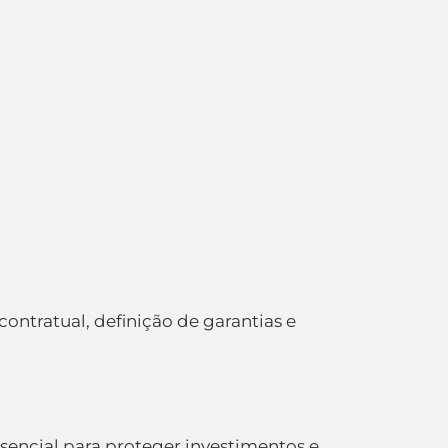
ontratual, definição de garantias e
encial para proteger investimentos e