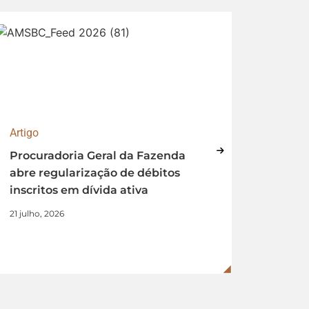
Artigo
Artigo
Procuradoria Geral da Fazenda
Perda 
abre regularização de débitos
renova
inscritos em dívida ativa
a imp
prazos
21 julho, 2026
17 julho,