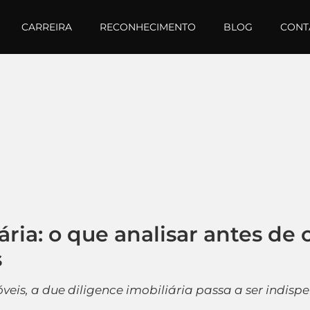
CARREIRA
RECONHECIMENTO
BLOG
CONT
ária: o que analisar antes de
s
eis, a due diligence imobiliária passa a ser indis