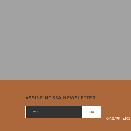
ASSINE NOSSA NEWSLETTER
AMSBC Socie
Advogados
OK
OAB/PR n.102