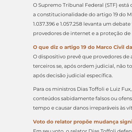
O Supremo Tribunal Federal (
STF
) está
a
constitucionalidade
do artigo 19 do Ma
1.037.396 e 1.057.258 levanta um debate
provedores de internet e a proteção de
O que diz o artigo 19 do Marco Civil d
O dispositivo prevê que provedores de 
terceiros se, após ordem judicial, não
após decisão judicial específica.
Para os ministros Dias Toffoli e Luiz 
conteúdos sabidamente falsos ou ofensi
tempo e causar danos irreparáveis às ví
Voto do relator propõe mudança signi
Em seu voto, o relator Dias Toffoli def