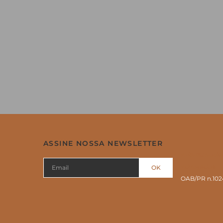
ASSINE NOSSA NEWSLETTER
AMSBC Socie
Advogados
OK
OAB/PR n.102