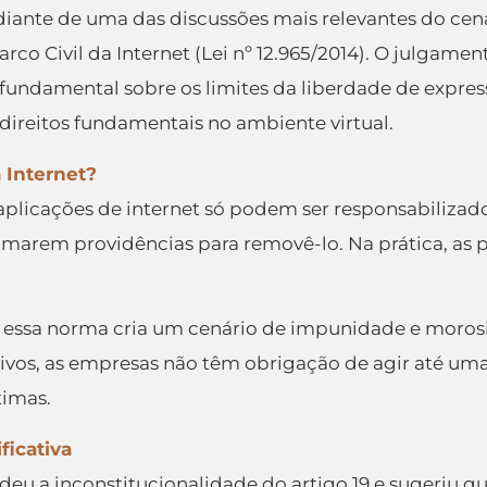
 diante de uma das discussões mais relevantes do cenár
rco Civil da Internet (Lei nº 12.965/2014). O julgame
 fundamental sobre os limites da liberdade de express
 direitos fundamentais no ambiente virtual.
a Internet?
aplicações de internet só podem ser responsabiliza
 tomarem providências para removê-lo. Na prática, as
Fux, essa norma cria um cenário de impunidade e moro
vos, as empresas não têm obrigação de agir até uma 
timas.
ficativa
endeu a inconstitucionalidade do artigo 19 e sugeriu 