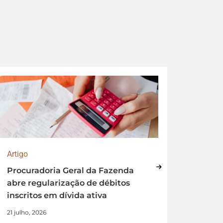
Artigo
Artigo
Procuradoria Geral da Fazenda
Perda 
abre regularização de débitos
renova
inscritos em dívida ativa
a imp
prazos
21 julho, 2026