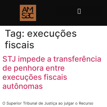
Tag:
execuções
fiscais
STJ impede a transferência
de penhora entre
execuções fiscais
autônomas
O Superior Tribunal de Justiça ao julgar o Recurso