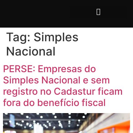
Tag:
Simples
Nacional
PERSE: Empresas do
Simples Nacional e sem
registro no Cadastur ficam
fora do benefício fiscal