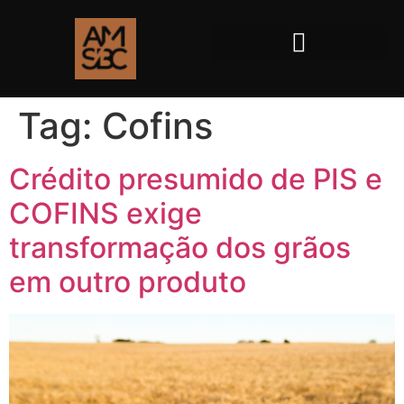
Tag:
Cofins
Crédito presumido de PIS e
COFINS exige
transformação dos grãos
em outro produto