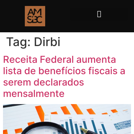
Tag:
Dirbi
Receita Federal aumenta
lista de benefícios fiscais a
serem declarados
mensalmente