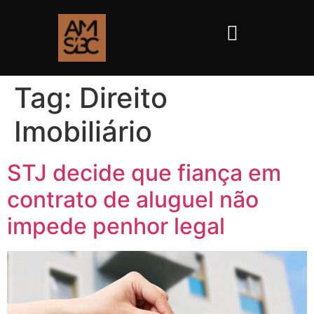
Tag:
Direito
Imobiliário
STJ decide que fiança em
contrato de aluguel não
impede penhor legal